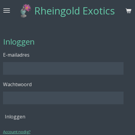
Ga
Rheingold Exotics
direct
naar
de
hoofdinhoud
Inloggen
E-mailadres
Wachtwoord
Inloggen
Account nodig?