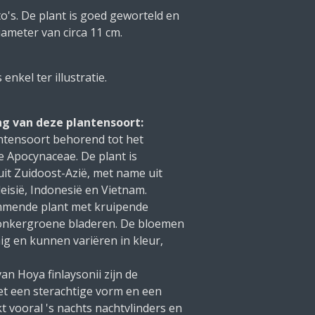
to's. De plant is goed geworteld en
iameter van circa 11 cm.
nkel ter illustratie.
ng van deze plantensoort:
antensoort behorend tot het
e Apocynaceae. De plant is
uit Zuidoost-Azië, met name uit
eisië, Indonesië en Vietnam.
limmende plant met kruipende
donkergroene bladeren. De bloemen
mig en kunnen variëren in kleur,
n Hoya finlaysonii zijn de
t een sterachtige vorm en een
t vooral 's nachts nachtvlinders en