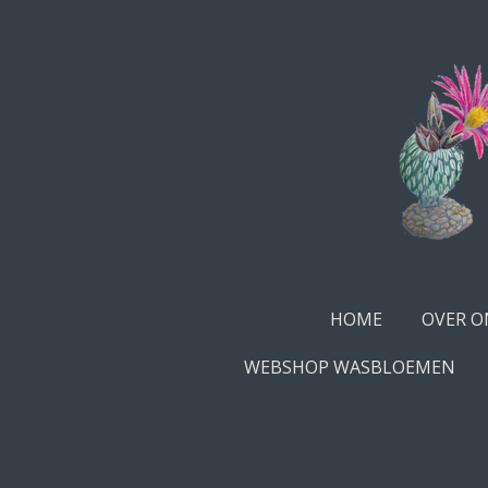
Ga
direct
naar
de
hoofdinhoud
HOME
OVER O
WEBSHOP WASBLOEMEN