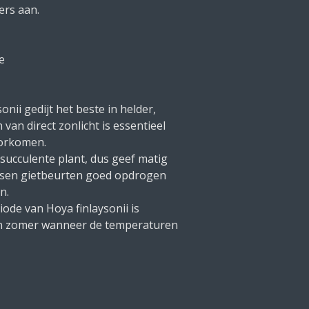
ers aan.
e
onii gedijt het beste in helder,
n van direct zonlicht is essentieel
oorkomen.
 succulente plant, dus geef matig
ussen gietbeurten goed opdrogen
n.
ode van Hoya finlaysonii is
 en zomer wanneer de temperaturen