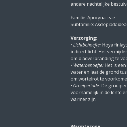
andere nachtelijke bestuiv
Familie: Apocynaceae
Subfamilie: Asclepiadoidea
Verzorging:
•
Lichtbehoefte:
Hoya finlays
indirect licht. Het vermijde
om bladverbranding te v
•
Waterbehoefte:
Het is een
water en laat de grond t
om wortelrot te voorkome
•
Groeiperiode:
De groeiperi
voornamelijk in de lente
warmer zijn.
Warmtezone: