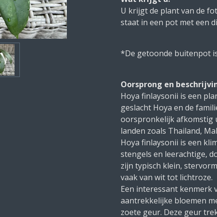
U krijgt de plant van de fo
staat in een pot met een d
*De getoonde buitenpot is e
Oorsprong en beschrijvi
Hoya finlaysonii is een pl
geslacht Hoya en de famili
oorspronkelijk afkomstig 
landen zoals Thailand, Mal
Hoya finlaysonii is een k
stengels en leerachtige, 
zijn typisch klein, stervor
vaak van wit tot lichtroze.
Een interessant kenmerk va
aantrekkelijke bloemen me
zoete geur. Deze geur trek