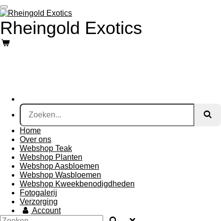
Ga
direct
Rheingold Exotics
naar
de
hoofdinhoud
Home
Over ons
Webshop Teak
Webshop Planten
Webshop Aasbloemen
Webshop Wasbloemen
Webshop Kweekbenodigdheden
Fotogalerij
Verzorging
Account