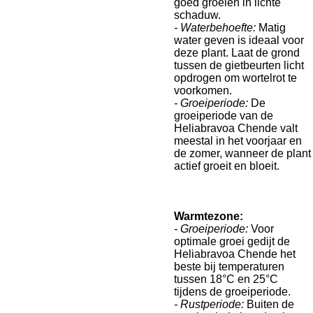
goed groeien in lichte
schaduw.
- Waterbehoefte:
Matig
water geven is ideaal voor
deze plant. Laat de grond
tussen de gietbeurten licht
opdrogen om wortelrot te
voorkomen.
- Groeiperiode:
De
groeiperiode van de
Heliabravoa Chende valt
meestal in het voorjaar en
de zomer, wanneer de plant
actief groeit en bloeit.
Warmtezone:
- Groeiperiode:
Voor
optimale groei gedijt de
Heliabravoa Chende het
beste bij temperaturen
tussen 18°C en 25°C
tijdens de groeiperiode.
- Rustperiode:
Buiten de