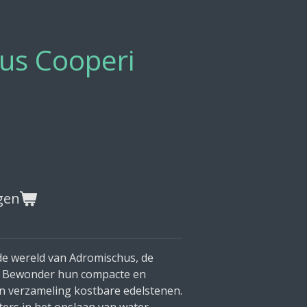
us Cooperi
gen
 wereld van Adromischus, de
n. Bewonder hun compacte en
n verzameling kostbare edelstenen.
ers in het opslaan van water,