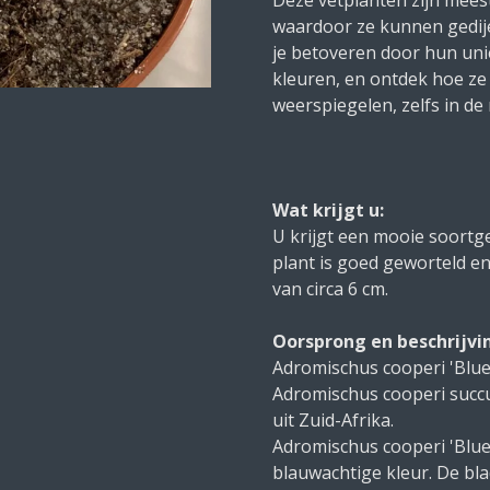
waardoor ze kunnen gedije
je betoveren door hun uni
kleuren, en ontdek hoe ze
weerspiegelen, zelfs in d
Wat krijgt u:
U krijgt een mooie soortgel
plant is goed geworteld en
van circa 6 cm.
Oorsprong en beschrijvi
Adromischus cooperi 'Blue'
Adromischus cooperi succu
uit Zuid-Afrika.
Adromischus cooperi 'Blue
blauwachtige kleur. De blad