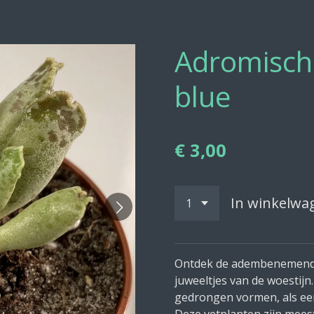
Adromisch
blue
€ 3,00
In winkelwa
Ontdek de adembenemende
juweeltjes van de woestij
gedrongen vormen, als ee
Deze vetplanten zijn meest