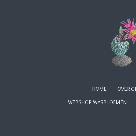
Ga
direct
naar
de
hoofdinhoud
HOME
OVER O
WEBSHOP WASBLOEMEN