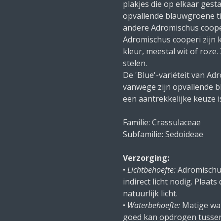
plakjes die op elkaar gesta
opvallende blauwgroene ti
andere Adromischus coope
Adromischus cooperi zijn 
kleur, meestal wit of roze
stelen.
De 'Blue'-variëteit van Ad
vanwege zijn opvallende 
een aantrekkelijke keuze i
Familie: Crassulaceae
Subfamilie: Sedoideae
Verzorging:
•
Lichtbehoefte:
Adromischus 
indirect licht nodig. Plaat
natuurlijk licht.
•
Waterbehoefte:
Matige wat
goed kan opdrogen tussen