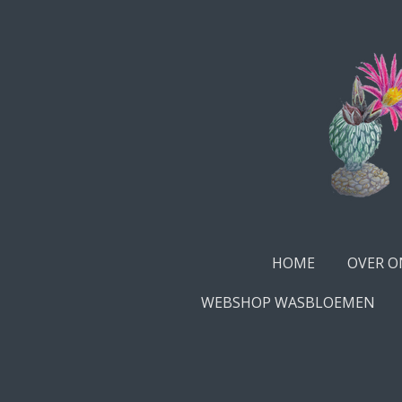
Ga
direct
naar
de
hoofdinhoud
HOME
OVER O
WEBSHOP WASBLOEMEN