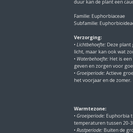
duur kan de plant een cau
Familie: Euphorbiaceae
Subfamilie: Euphorbioidea
Verzorging:
•
Lichtbehoefte:
Deze plant g
licht, maar kan ook wat zo
•
Waterbehoefte:
Het is een
geven en zorgen voor goed
•
Groeiperiode:
Actieve gro
het voorjaar en de zomer.
Warmtezone:
•
Groeiperiode:
Euphorbia tu
temperaturen tussen 20-3
•
Rustperiode:
Buiten de gr