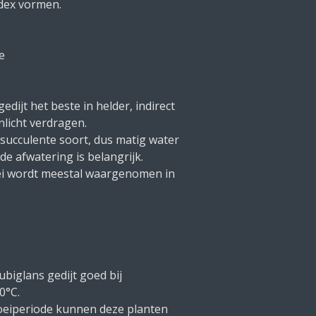
dex vormen.
e
edijt het beste in helder, indirect
nlicht verdragen.
 succulente soort, dus matig water
e afwatering is belangrijk.
ei wordt meestal waargenomen in
biglans gedijt goed bij
0°C.
oeiperiode kunnen deze planten