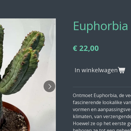
Euphorbia 
€ 22,00
In winkelwagen
Ontmoet Euphorbia, de vee
fascinerende lookalike va
vormen en aanpassingsve
klimaten, van verzengende
Hoewel ze op het eerste ge
behoren ze tot een gehee