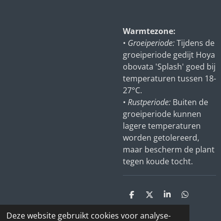
Warmtezone:
•
Groeiperiode:
Tijdens de
groeiperiode gedijt Hoya
obovata 'Splash' goed bij
temperaturen tussen 18-
27°C.
•
Rustperiode:
Buiten de
groeiperiode kunnen
lagere temperaturen
worden getolereerd,
maar bescherm de plant
tegen koude tocht.
D
D
S
D
e
e
h
e
l
e
a
l
Deze website gebruikt cookies voor analyse-