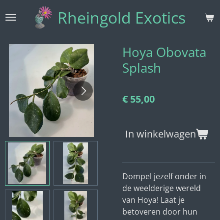
Ga
Rheingold Exotics
direct
naar
de
Hoya Obovata
hoofdinhoud
Splash
€ 55,00
In winkelwagen
Dompel jezelf onder in
de weelderige wereld
van Hoya! Laat je
betoveren door hun