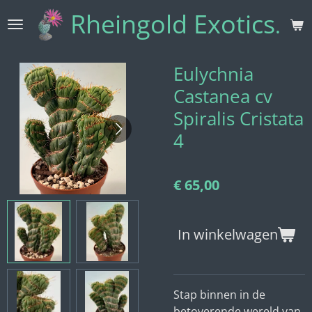
Rheingold Exotics
Ga
direct
naar
de
Eulychnia
hoofdinhoud
Castanea cv
Spiralis Cristata
4
€ 65,00
In winkelwagen
Stap binnen in de
betoverende wereld van