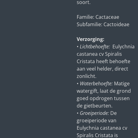
soort.
Familie: Cactaceae
Subfamilie: Cactoideae
Verzorging:
•
Lichtbehoefte:
Eulychnia
castanea cv Spiralis
Cristata heeft behoefte
aan veel helder, direct
zonlicht.
•
Waterbehoefte:
Matige
watergift, laat de grond
goed opdrogen tussen
de gietbeurten.
•
Groeiperiode:
De
groeiperiode van
Eulychnia castanea cv
Spiralis Cristata is