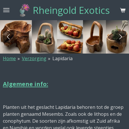
Ga
Rheingold Exotics
direct
naar
de
hoofdinhoud
Home
»
Verzorging
»
Lapidaria
Algemene info:
Planten uit het geslacht Lapidaria behoren tot de groep
planten genaamd Mesembs. Zoals ook de lithops en de
conophytum. De soorten zijn afkomstig uit Zuid afrika
en Namibië en worden veelal ook levende steentjes