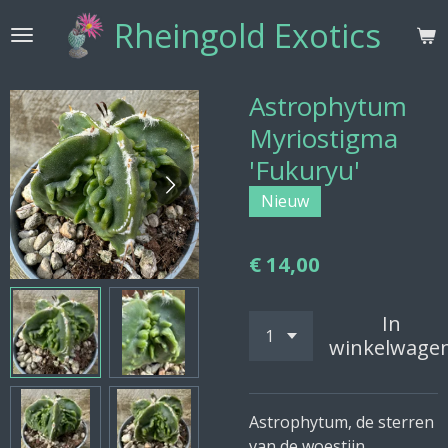
Ga
Rheingold Exotics
direct
naar
de
Astrophytum
hoofdinhoud
Myriostigma
'Fukuryu'
Nieuw
€ 14,00
In
winkelwage
Astrophytum, de sterren
van de woestijn.