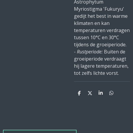
Astrophytum
Myriostigma 'Fukuryu'
gedijt het best in warme
klimaten en kan
temperaturen verdragen
tussen 10°C en 30°C
tijdens de groeiperiode.
-
Rustperiode:
Buiten de
groeiperiode verdraagt
hij lagere temperaturen,
tot zelfs lichte vorst.
D
D
S
D
e
e
h
e
l
e
a
l
e
l
r
e
n
e
n